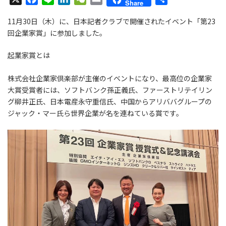
Share
a
i
i
e
m
有
11月30日（木）に、日本記者クラブで開催されたイベント「第23
c
n
n
C
a
回企業家賞」に参加しました。
e
e
k
h
i
b
e
a
l
起業家賞
とは
o
d
t
o
I
株式会社企業家倶楽部が主催のイベントになり、最高位の企業家
k
n
大賞受賞者には、ソフトバンク孫正義氏、ファーストリテイリン
グ柳井正氏、日本電産永守重信氏、中国からアリババグループの
ジャック・マー氏ら世界企業が名を連ねている賞です。