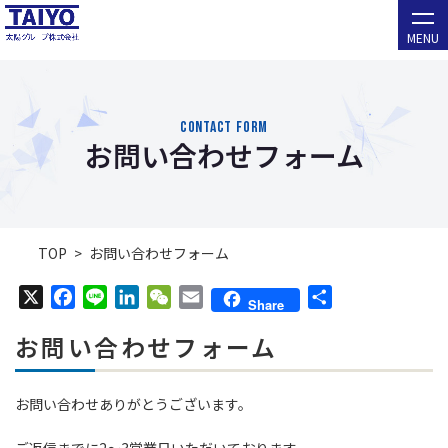
MENU
CONTACT FORM
お問い合わせフォーム
TOP
お問い合わせフォーム
X
F
L
L
W
E
共
Share
a
i
i
e
m
有
お問い合わせフォーム
c
n
n
C
a
e
e
k
h
i
b
e
a
l
お問い合わせありがとうございます。
o
d
t
o
I
ご返信までに2〜3営業日いただいております。