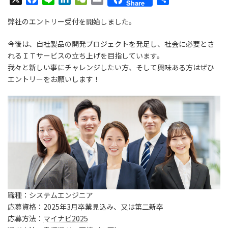
Share
a
i
i
e
m
有
弊社のエントリー受付を開始しました。
c
n
n
C
a
e
e
k
h
i
今後は、自社製品の開発プロジェクトを発足し、社会に必要とさ
b
e
a
l
れるＩＴサービスの立ち上げを目指しています。
o
d
t
我々と新しい事にチャレンジしたい方、そして興味ある方はぜひ
o
I
エントリーをお願いします！
k
n
職種：システムエンジニア
応募資格：2025年3月卒業見込み、又は第二新卒
応募方法：
マイナビ2025