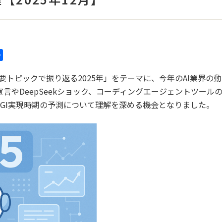
共
有
連主要トピックで振り返る2025年」をテーマに、今年のAI業界の
言やDeepSeekショック、コーディングエージェントツール
やAGI実現時期の予測について理解を深める機会となりました。