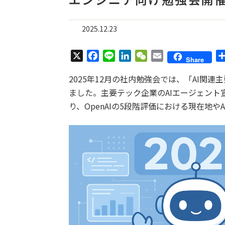
2025.12.23
X
F
L
L
W
E
Share
a
i
i
e
m
2025年12月の社内勉強会では、「AI関
c
n
n
C
a
e
e
k
h
i
ました。主要テック企業のAIエージェント宣
b
e
a
l
り、OpenAIの5段階評価における現在地
o
d
t
o
I
k
n